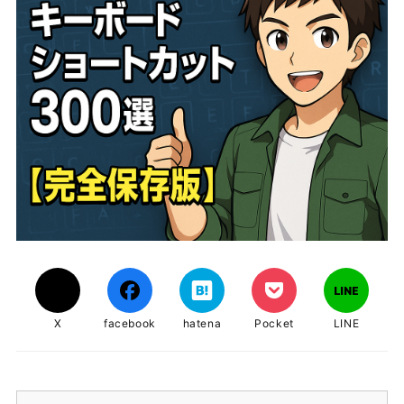
X
facebook
hatena
Pocket
LINE