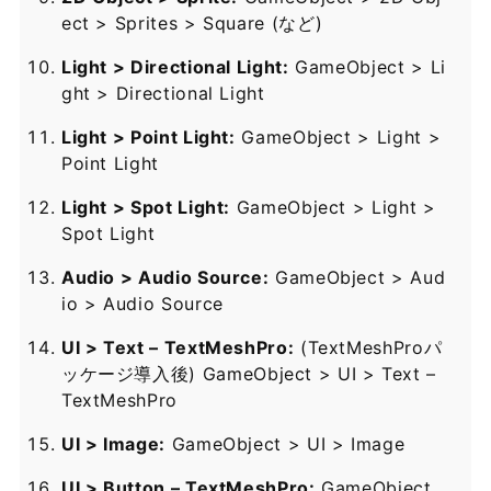
ect > Sprites > Square (など)
Light > Directional Light:
GameObject > Li
ght > Directional Light
Light > Point Light:
GameObject > Light >
Point Light
Light > Spot Light:
GameObject > Light >
Spot Light
Audio > Audio Source:
GameObject > Aud
io > Audio Source
UI > Text – TextMeshPro:
(TextMeshProパ
ッケージ導入後) GameObject > UI > Text –
TextMeshPro
UI > Image:
GameObject > UI > Image
UI > Button – TextMeshPro:
GameObject