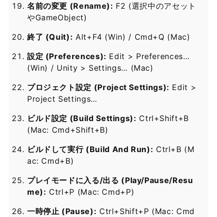
名前の変更 (Rename):
F2 (選択中のアセット
やGameObject)
終了 (Quit):
Alt+F4 (Win) / Cmd+Q (Mac)
設定 (Preferences):
Edit > Preferences…
(Win) / Unity > Settings… (Mac)
プロジェクト設定 (Project Settings):
Edit >
Project Settings…
ビルド設定 (Build Settings):
Ctrl+Shift+B
(Mac: Cmd+Shift+B)
ビルドして実行 (Build And Run):
Ctrl+B (M
ac: Cmd+B)
プレイモードに入る/出る (Play/Pause/Resu
me):
Ctrl+P (Mac: Cmd+P)
一時停止 (Pause):
Ctrl+Shift+P (Mac: Cmd