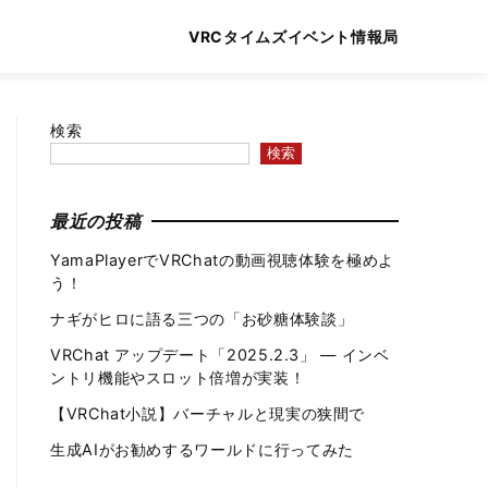
VRCタイムズ
イベント情報局
検索
検索
最近の投稿
YamaPlayerでVRChatの動画視聴体験を極めよ
う！
ナギがヒロに語る三つの「お砂糖体験談」
VRChat アップデート「2025.2.3」 — インベ
ントリ機能やスロット倍増が実装！
【VRChat小説】バーチャルと現実の狭間で
生成AIがお勧めするワールドに行ってみた